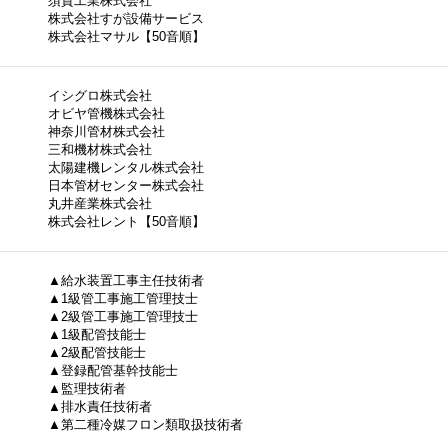
須賀工業株式会社
株式会社すが設備サービス
株式会社マサル【50音順】
イシグロ株式会社
オビヤ管機株式会社
神奈川管材株式会社
三和機材株式会社
太陽建機レンタル株式会社
日本管材センター株式会社
丸井産業株式会社
株式会社レント【50音順】
▲給水装置工事主任技術者
▲1級管工事施工管理技士
▲2級管工事施工管理技士
▲1級配管技能士
▲2級配管技能士
▲登録配管基幹技能士
▲監理技術者
▲排水責任技術者
▲第二種冷媒フロン類取扱技術者