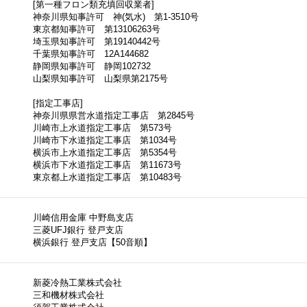
[第一種フロン類充填回収業者]
神奈川県知事許可 神(気水) 第1-3510号
東京都知事許可 第13106263号
埼玉県知事許可 第19140442号
千葉県知事許可 12A144682
静岡県知事許可 静岡102732
山梨県知事許可 山梨県第2175号
[指定工事店]
神奈川県県営水道指定工事店 第2845号
川崎市上水道指定工事店 第573号
川崎市下水道指定工事店 第1034号
横浜市上水道指定工事店 第5354号
横浜市下水道指定工事店 第11673号
東京都上水道指定工事店 第10483号
川崎信用金庫 中野島支店
三菱UFJ銀行 登戸支店
横浜銀行 登戸支店【50音順】
新菱冷熱工業株式会社
三和機材株式会社