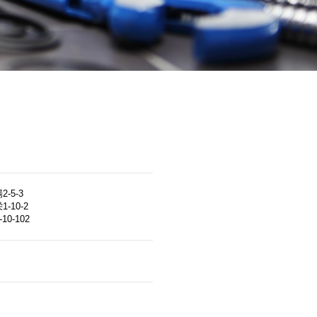
5-3
10-2
0-102