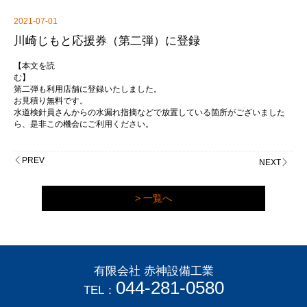
2021-07-01
川崎じもと応援券（第二弾）に登録
【本文を読
む
第二弾も利用店舗に登録いたしました。
お見積り無料です。
水道検針員さんからの水漏れ指摘などで放置している箇所がございました
ら、是非この機会にご利用ください。
PREV
NEXT
> 一覧へ
有限会社 赤神設備工業
044-281-0580
TEL：